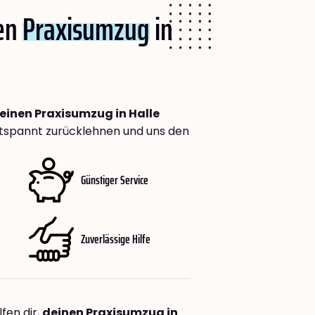
nen
Praxisumzug
in
deinen Praxisumzug in Halle
tspannt zurücklehnen und uns den
Günstiger Service
Zuverlässige Hilfe
fen dir,
deinen Praxisumzug in