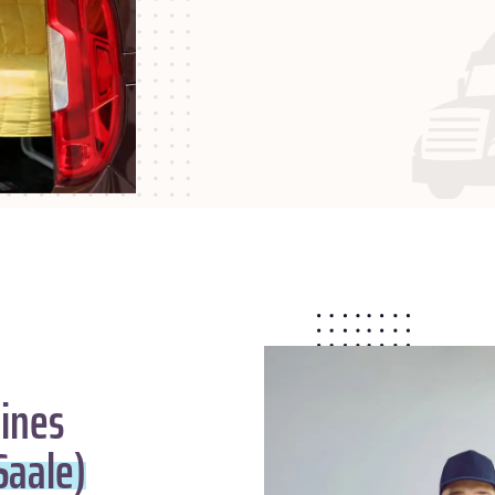
ines
Saale)