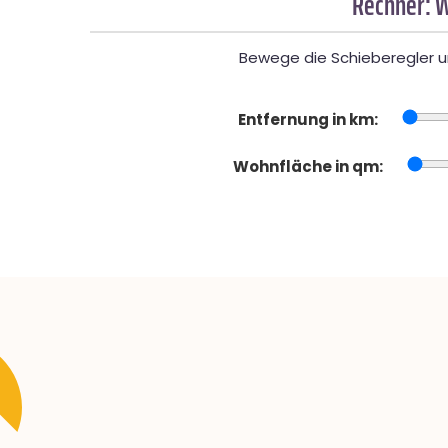
Rechner: W
Bewege die Schieberegler un
Entfernung in km:
Wohnfläche in qm: