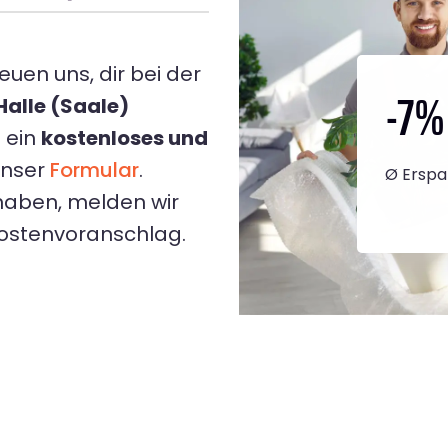
euen uns, dir bei der
-7
%
Halle (Saale)
t ein
kostenloses und
unser
Formular
.
Ø Erspa
haben, melden wir
Kostenvoranschlag.