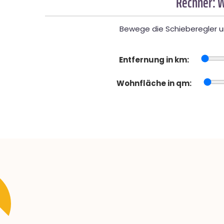
Rechner: W
Bewege die Schieberegler un
Entfernung in km:
Wohnfläche in qm: