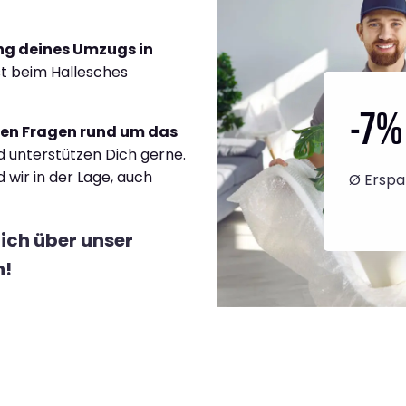
ng deines Umzugs in
ist beim Hallesches
-7
%
llen Fragen rund um das
 unterstützen Dich gerne.
d wir in der Lage, auch
Ø Erspa
lich über unser
h!