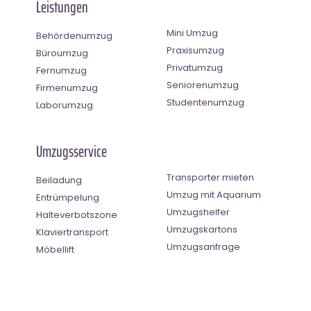
Leistungen
Mini Umzug
Behördenumzug
Praxisumzug
Büroumzug
Privatumzug
Fernumzug
Seniorenumzug
Firmenumzug
Studentenumzug
Laborumzug
Umzugsservice
Transporter mieten
Beiladung
Umzug mit Aquarium
Entrümpelung
Umzugshelfer
Halteverbotszone
Umzugskartons
Klaviertransport
Umzugsanfrage
Möbellift