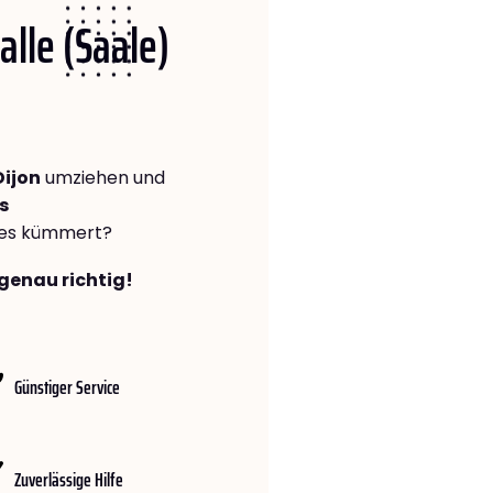
alle (Saale)
Dijon
umziehen und
s
lles kümmert?
 genau richtig!
Günstiger Service
Zuverlässige Hilfe