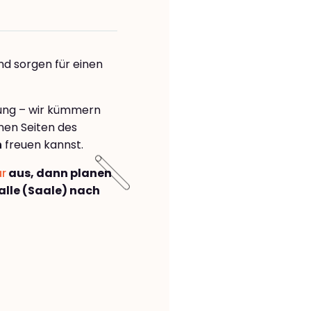
nd sorgen für einen
rung – wir kümmern
önen Seiten des
n
freuen kannst.
ar
aus, dann planen
lle (Saale) nach