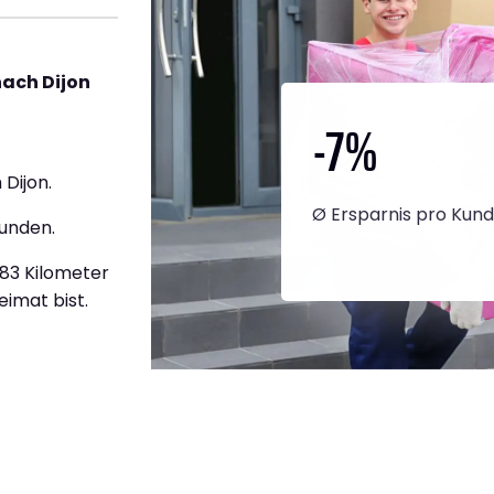
nach Dijon
-7
%
Dijon.
Ø Ersparnis pro Kun
tunden.
883 Kilometer
eimat bist.