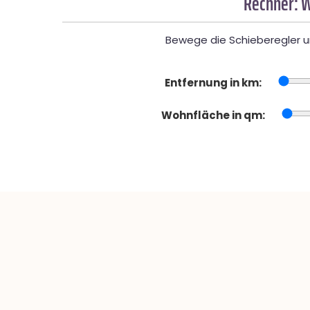
Rechner: W
Bewege die Schieberegler un
Entfernung in km:
Wohnfläche in qm: