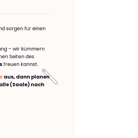
nd sorgen für einen
rung – wir kümmern
önen Seiten des
s
freuen kannst.
ar
aus, dann planen
lle (Saale) nach