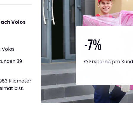
nach Volos
-7
%
 Volos.
Stunden 39
Ø Ersparnis pro Kun
.983 Kilometer
eimat bist.