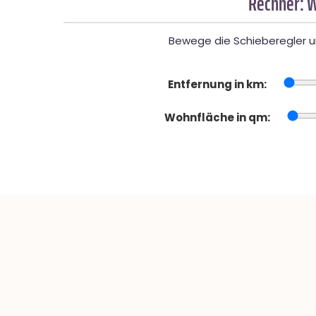
Rechner: W
Bewege die Schieberegler un
Entfernung in km:
Wohnfläche in qm: