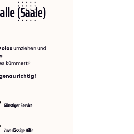
alle (Saale)
Volos
umziehen und
s
lles kümmert?
 genau richtig!
Günstiger Service
Zuverlässige Hilfe