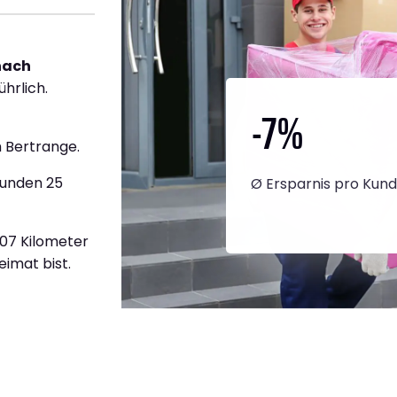
nach
ührlich.
-7
%
 Bertrange.
tunden 25
Ø Ersparnis pro Kun
607 Kilometer
eimat bist.