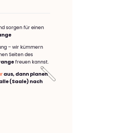
nd sorgen für einen
range
rung – wir kümmern
önen Seiten des
trange
freuen kannst.
ar
aus, dann planen
lle (Saale) nach