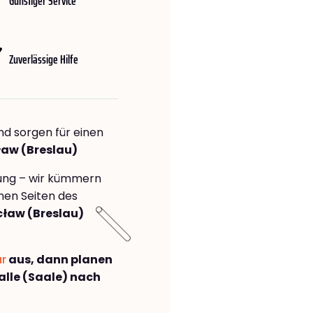
Günstiger Service
Zuverlässige Hilfe
nd sorgen für einen
ław (Breslau)
rung – wir kümmern
önen Seiten des
cław (Breslau)
ar
aus, dann planen
lle (Saale) nach