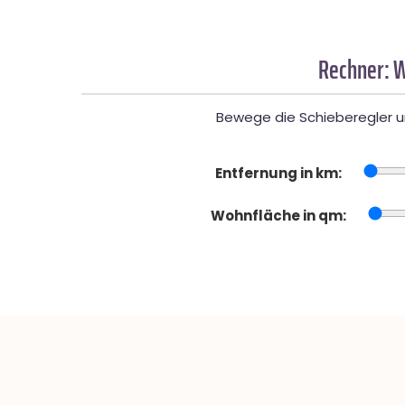
Rechner: W
Bewege die Schieberegler un
Entfernung in km:
Wohnfläche in qm: