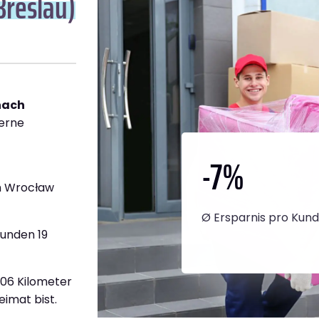
Breslau)
nach
gerne
-7
%
h Wrocław
Ø Ersparnis pro Kun
tunden 19
406 Kilometer
eimat bist.