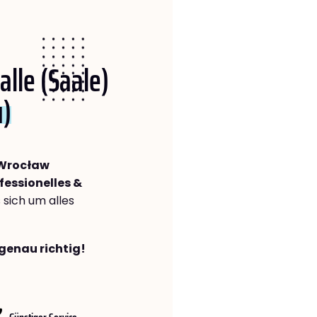
alle (Saale)
u)
 Wrocław
fessionelles &
s sich um alles
 genau richtig!