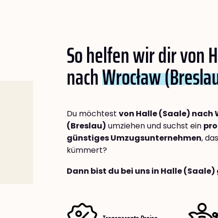
So helfen wir dir von H
nach
Wrocław (Bresla
Du möchtest
von Halle (Saale) nach
(Breslau)
umziehen und suchst ein
pro
günstiges Umzugsunternehmen
, da
kümmert?
Dann bist du bei uns in Halle (Saale)