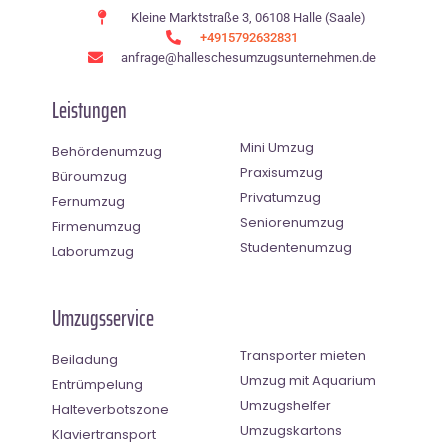
Kleine Marktstraße 3, 06108 Halle (Saale)
+4915792632831
anfrage@halleschesumzugsunternehmen.de
Leistungen
Mini Umzug
Behördenumzug
Praxisumzug
Büroumzug
Privatumzug
Fernumzug
Seniorenumzug
Firmenumzug
Studentenumzug
Laborumzug
Umzugsservice
Transporter mieten
Beiladung
Umzug mit Aquarium
Entrümpelung
Umzugshelfer
Halteverbotszone
Umzugskartons
Klaviertransport