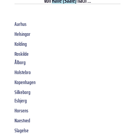
Von
Halle (Saale)
nach ...
Aarhus
Helsingor
Kolding
Roskilde
Ålborg
Holstebro
Kopenhagen
Silkeborg
Esbjerg
Horsens
Naestved
Slagelse