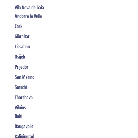
Vila Nova de Gaia
Andorra la Vella
Cork
Gibraltar
Lissabon
Osijek
Prijedor
San Marino
Sotschi
Thorshavn
Vilnius
Balti
Daugavpils
Kaliningrad