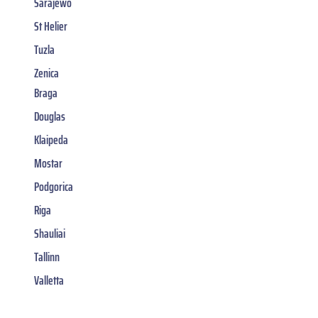
Sarajewo
St Helier
Tuzla
Zenica
Braga
Douglas
Klaipeda
Mostar
Podgorica
Riga
Shauliai
Tallinn
Valletta