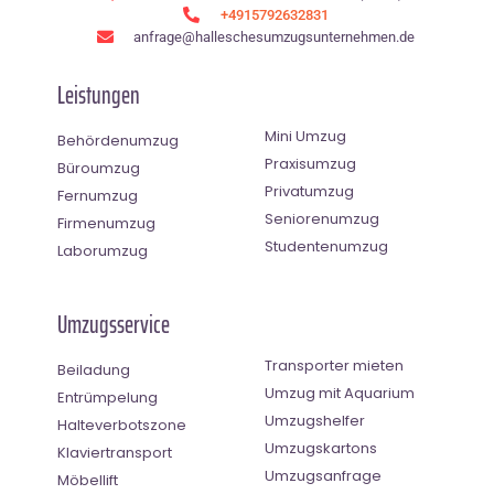
+4915792632831
anfrage@halleschesumzugsunternehmen.de
Leistungen
Mini Umzug
Behördenumzug
Praxisumzug
Büroumzug
Privatumzug
Fernumzug
Seniorenumzug
Firmenumzug
Studentenumzug
Laborumzug
Umzugsservice
Transporter mieten
Beiladung
Umzug mit Aquarium
Entrümpelung
Umzugshelfer
Halteverbotszone
Umzugskartons
Klaviertransport
Umzugsanfrage
Möbellift