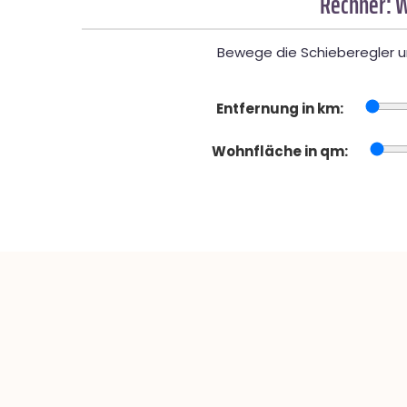
Rechner: W
Bewege die Schieberegler un
Entfernung in km:
Wohnfläche in qm: