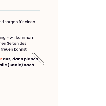
nd sorgen für einen
rung – wir kümmern
önen Seiten des
freuen kannst.
ar
aus, dann planen
lle (Saale) nach