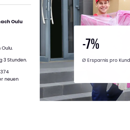
nach Oulu
-7
%
 Oulu.
g 3 Stunden.
Ø Ersparnis pro Kun
2.374
ner neuen