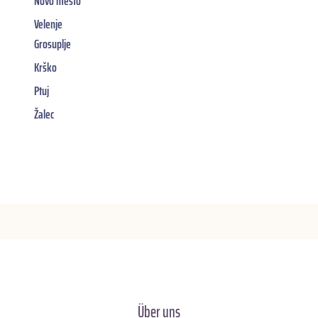
Novo mesto
Velenje
Grosuplje
Krško
Ptuj
Žalec
Über uns