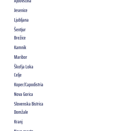
Ajdovščina
Jesenice
Ljubljana
Šentjur
Brežice
Kamnik
Maribor
Škofja Loka
Celje
Koper/Capodistria
Nova Gorica
Slovenska Bistrica
Domžale
Kranj