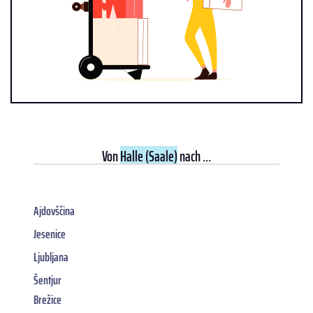
Von
Halle (Saale)
nach ...
Ajdovščina
Jesenice
Ljubljana
Šentjur
Brežice