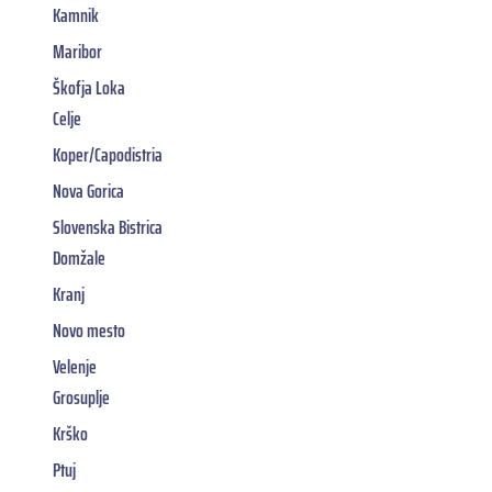
Kamnik
Maribor
Škofja Loka
Celje
Koper/Capodistria
Nova Gorica
Slovenska Bistrica
Domžale
Kranj
Novo mesto
Velenje
Grosuplje
Krško
Ptuj