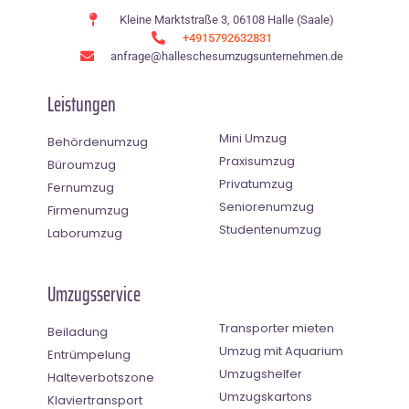
Kleine Marktstraße 3, 06108 Halle (Saale)
+4915792632831
anfrage@halleschesumzugsunternehmen.de
Leistungen
Mini Umzug
Behördenumzug
Praxisumzug
Büroumzug
Privatumzug
Fernumzug
Seniorenumzug
Firmenumzug
Studentenumzug
Laborumzug
Umzugsservice
Transporter mieten
Beiladung
Umzug mit Aquarium
Entrümpelung
Umzugshelfer
Halteverbotszone
Umzugskartons
Klaviertransport