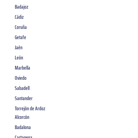
Badajoz
Cádiz
Coruña
Getafe
Jaén
León
Marbella
Oviedo
Sabadell
Santander
Torrejón de Ardoz
Alcorcón
Badalona
Cartagena