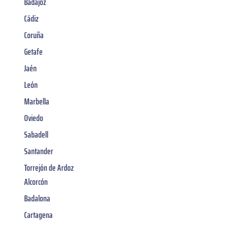
Badajoz
Cádiz
Coruña
Getafe
Jaén
León
Marbella
Oviedo
Sabadell
Santander
Torrejón de Ardoz
Alcorcón
Badalona
Cartagena