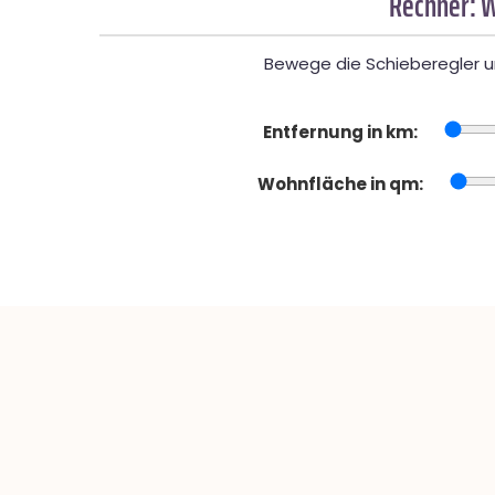
Rechner: W
Bewege die Schieberegler un
Entfernung in km:
Wohnfläche in qm: