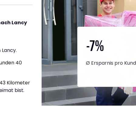
nach Lancy
-7
%
 Lancy.
tunden 40
Ø Ersparnis pro Kun
943 Kilometer
eimat bist.