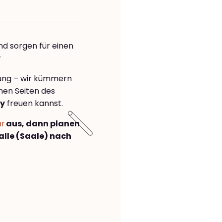
nd sorgen für einen
y
rung – wir kümmern
önen Seiten des
cy
freuen kannst.
ar
aus, dann planen
lle (Saale) nach