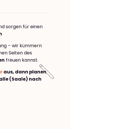
nd sorgen für einen
n
rung – wir kümmern
önen Seiten des
en
freuen kannst.
ar
aus, dann planen
lle (Saale) nach