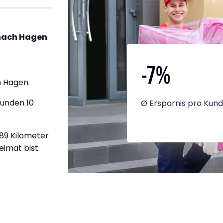
 nach Hagen
-7
%
 Hagen.
tunden 10
Ø Ersparnis pro Kun
389 Kilometer
eimat bist.