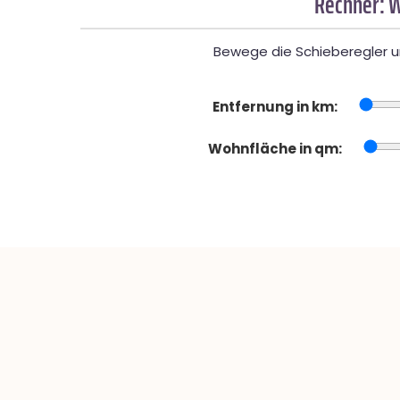
Rechner: W
Bewege die Schieberegler un
Entfernung in km:
Wohnfläche in qm: