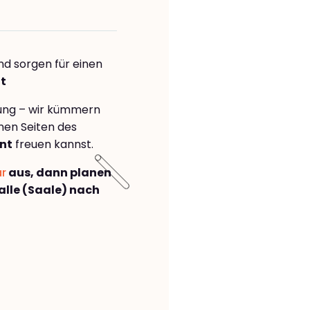
nd sorgen für einen
nt
rung – wir kümmern
önen Seiten des
nt
freuen kannst.
ar
aus, dann planen
lle (Saale) nach