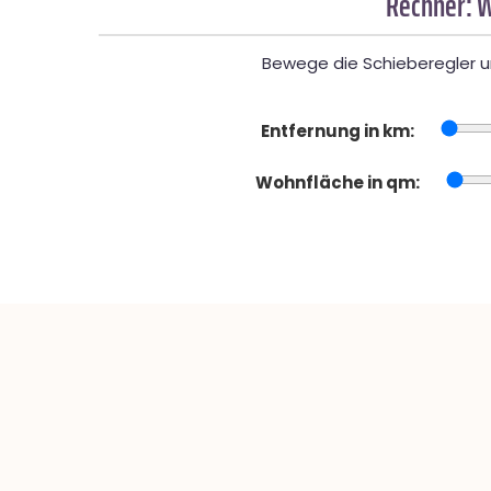
Rechner: W
Bewege die Schieberegler un
Entfernung in km:
Wohnfläche in qm: