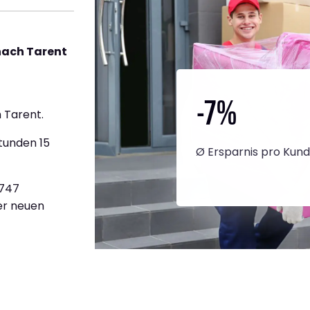
nach Tarent
-7
%
 Tarent.
tunden 15
Ø Ersparnis pro Kun
.747
ner neuen