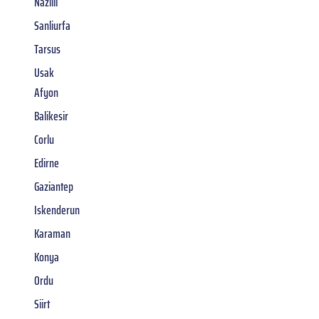
Nazilli
Sanliurfa
Tarsus
Usak
Afyon
Balikesir
Corlu
Edirne
Gaziantep
Iskenderun
Karaman
Konya
Ordu
Siirt