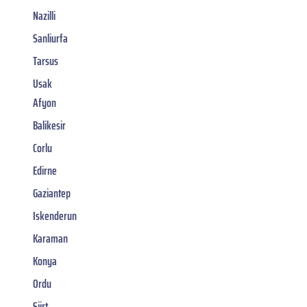
Nazilli
Sanliurfa
Tarsus
Usak
Afyon
Balikesir
Corlu
Edirne
Gaziantep
Iskenderun
Karaman
Konya
Ordu
Siirt