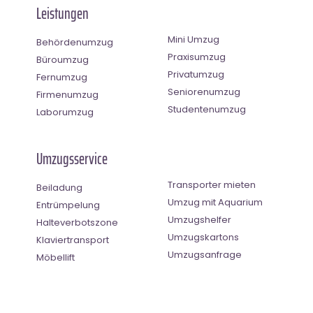
Leistungen
Mini Umzug
Behördenumzug
Praxisumzug
Büroumzug
Privatumzug
Fernumzug
Seniorenumzug
Firmenumzug
Studentenumzug
Laborumzug
Umzugsservice
Transporter mieten
Beiladung
Umzug mit Aquarium
Entrümpelung
Umzugshelfer
Halteverbotszone
Umzugskartons
Klaviertransport
Umzugsanfrage
Möbellift