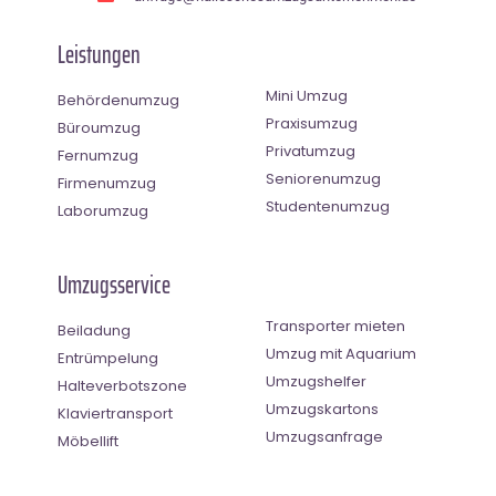
Leistungen
Mini Umzug
Behördenumzug
Praxisumzug
Büroumzug
Privatumzug
Fernumzug
Seniorenumzug
Firmenumzug
Studentenumzug
Laborumzug
Umzugsservice
Transporter mieten
Beiladung
Umzug mit Aquarium
Entrümpelung
Umzugshelfer
Halteverbotszone
Umzugskartons
Klaviertransport
Umzugsanfrage
Möbellift