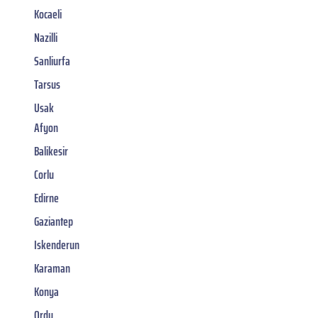
Kocaeli
Nazilli
Sanliurfa
Tarsus
Usak
Afyon
Balikesir
Corlu
Edirne
Gaziantep
Iskenderun
Karaman
Konya
Ordu