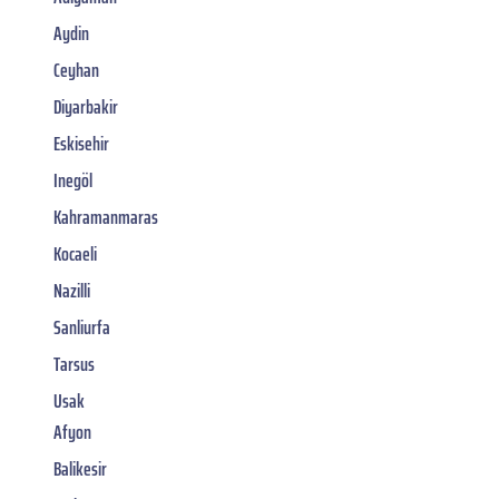
Aydin
Ceyhan
Diyarbakir
Eskisehir
Inegöl
Kahramanmaras
Kocaeli
Nazilli
Sanliurfa
Tarsus
Usak
Afyon
Balikesir