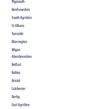
Plymouth
Renfrewshire
South Ayrshire
St Albans
Teesside
Warrington
Wigan
Aberdeenshire
Belfast
Bolton
Bristol
Colchester
Derby
East Ayrshire