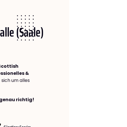
alle (Saale)
Scottish
ssionelles &
s sich um alles
 genau richtig!