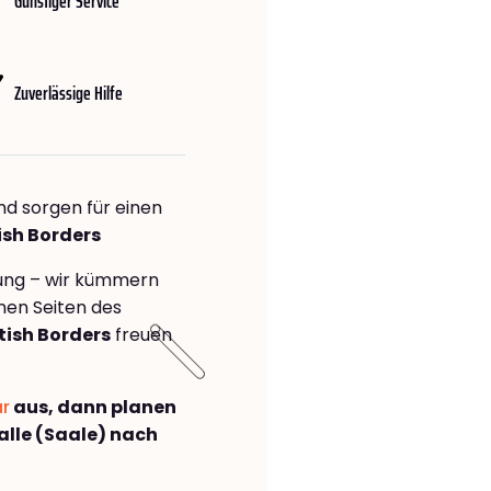
Günstiger Service
Zuverlässige Hilfe
nd sorgen für einen
ish Borders
rung – wir kümmern
önen Seiten des
tish Borders
freuen
ar
aus, dann planen
lle (Saale) nach