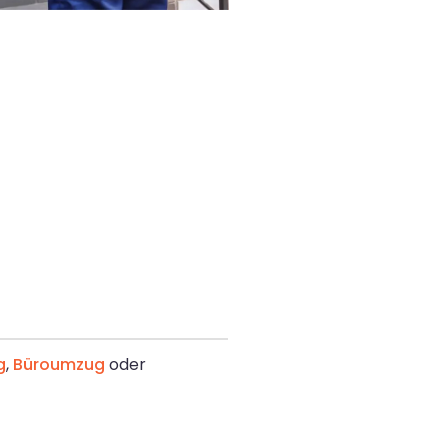
g
,
Büroumzug
oder