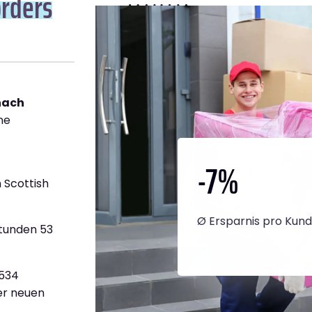
orders
nach
ne
-7
%
 Scottish
Ø Ersparnis pro Kun
Stunden 53
.534
ner neuen