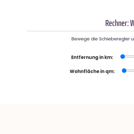
Rechner: W
Bewege die Schieberegler un
Entfernung in km:
Wohnfläche in qm: