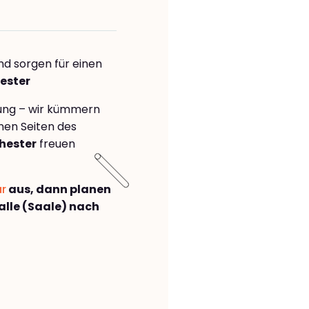
nd sorgen für einen
ester
rung – wir kümmern
önen Seiten des
hester
freuen
ar
aus, dann planen
lle (Saale) nach