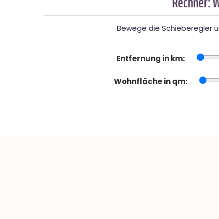
Rechner: W
Bewege die Schieberegler un
Entfernung in km:
Wohnfläche in qm: