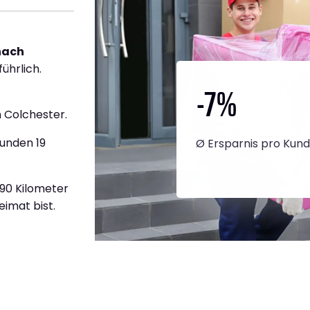
nach
ührlich.
-7
%
 Colchester.
tunden 19
Ø Ersparnis pro Kun
890 Kilometer
eimat bist.