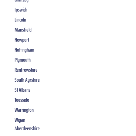
Ipswich
Lincoln
Mansfield
Newport
Nottingham
Plymouth
Renfrewshire
South Ayrshire
St Albans
Teesside
Warrington
Wigan
Aberdeenshire