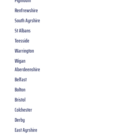
Plymouth
Renfrewshire
South Ayrshire
St Albans
Teesside
Warrington
Wigan
Aberdeenshire
Belfast
Bolton
Bristol
Colchester
Derby
East Ayrshire