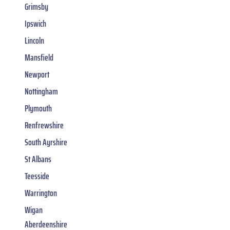
Grimsby
Ipswich
Lincoln
Mansfield
Newport
Nottingham
Plymouth
Renfrewshire
South Ayrshire
St Albans
Teesside
Warrington
Wigan
Aberdeenshire