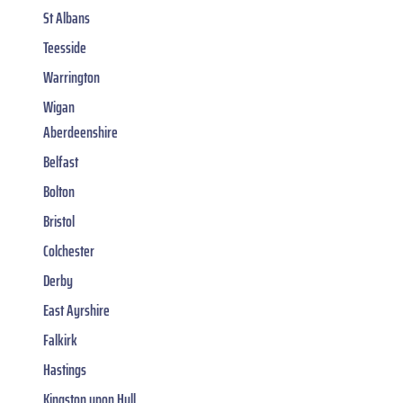
St Albans
Teesside
Warrington
Wigan
Aberdeenshire
Belfast
Bolton
Bristol
Colchester
Derby
East Ayrshire
Falkirk
Hastings
Kingston upon Hull